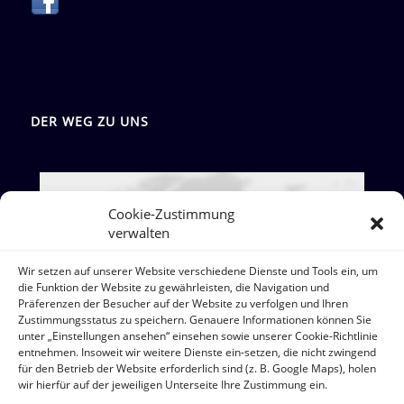
DER WEG ZU UNS
Cookie-Zustimmung
Google Maps: akzeptieren
verwalten
Anbieter: Google Ireland Limited
Wir setzen auf unserer Website verschiedene Dienste und Tools ein, um
Bei der Nutzung dieses Dienstes werden
die Funktion der Website zu gewährleisten, die Navigation und
Daten an Google übermittelt, außerdem ist
Präferenzen der Besucher auf der Website zu verfolgen und Ihren
es wahrscheinlich dass Google Daten (z.B.
Zustimmungsstatus zu speichern. Genauere Informationen können Sie
unter „Einstellungen ansehen“ einsehen sowie unserer Cookie-Richtlinie
Cookies) auf Ihrem Gerät speichert.
entnehmen. Insoweit wir weitere Dienste ein-setzen, die nicht zwingend
https://policies.google.com/privacy?
für den Betrieb der Website erforderlich sind (z. B. Google Maps), holen
hl=de&gl=de
wir hierfür auf der jeweiligen Unterseite Ihre Zustimmung ein.