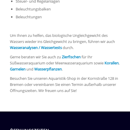
Steuer- und Regelanlagen
Beleuchtungsbalken
Beleuchtungen
Um Ihnen zu helfen, das biologische Ungleichgewicht des
Wassers wieder ins Gleichgewicht zu bringen, führen wir auch
Wasseranalysen / Wassertests
durch.
Gerne beraten wir Sie auch zu
Zierfischen
für Ihr
Süßwasseraquarium oder Meerwasseraquarium sowie
Korallen
,
Garnelen
und
Wasserpflanzen
.
Besuchen Sie unseren Aquaristik-Shop in der Kornstraße 128 in
Bremen oder vereinbaren Sie einen Termin außerhalb unserer
Öffnungszeiten. Wir freuen uns auf Sie!